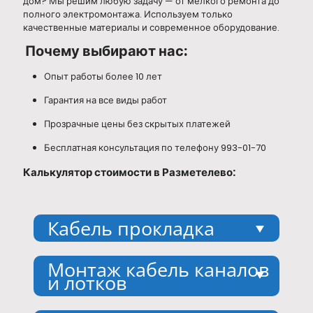
дом? Мы решим любую задачу — от мелкого ремонта до
полного электромонтажа. Используем только
качественные материалы и современное оборудование.
Почему выбирают нас:
Опыт работы более 10 лет
Гарантия на все виды работ
Прозрачные цены без скрытых платежей
Бесплатная консультация по телефону 993-01-70
Калькулятор стоимости в Разметелево:
Кабель прокладка
Прокладка кабеля в штробах,
Прокладка
Прокладка
Затягивание
Прокладка
гофре, открытым способом.
кабеля в штробе
кабеля в гофре
провода в гофру
кабеля в штробе
Монтаж кабель каналов
или открытым
1.5 - 2.5 мм2 -
30р мп.
или открытым
и лотков
способом 1.5 -
140р мп.
способом 4 - 6
2.5 мм2 - 120р
мм2 - 160р мп.
Монтажные работы по установке
Монтаж кабель
Монтаж кабель
Монтаж кабель
Монтаж трубы
Монтаж лотков
Монтаж лотков